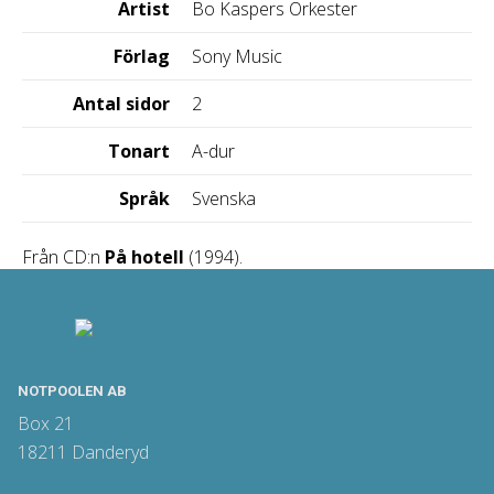
Artist
Bo Kaspers Orkester
Förlag
Sony Music
Antal sidor
2
Tonart
A-dur
Språk
Svenska
Från CD:n
På hotell
(1994).
NOTPOOLEN AB
Box 21
18211 Danderyd