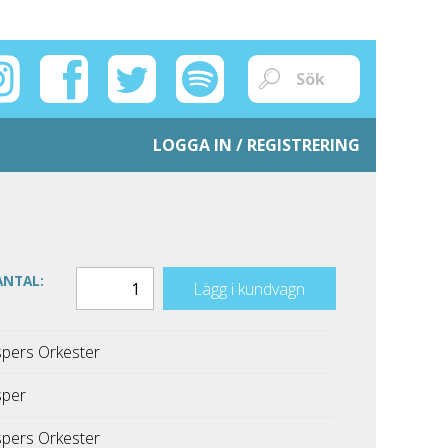
LOGGA IN / REGISTRERING
ANTAL:
Lägg i kundvagn
pers Orkester
sper
pers Orkester