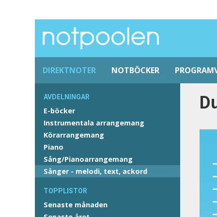
DIREKTNOTER
NOTBÖCKER
PROGRAM
D
AVDELNINGAR
E-böcker
Instrumentala arrangemang
Körarrangemang
Piano
Sång/Pianoarrangemang
Sånger - melodi, text, ackord
TOPPLISTOR
Senaste månaden
Senaste året