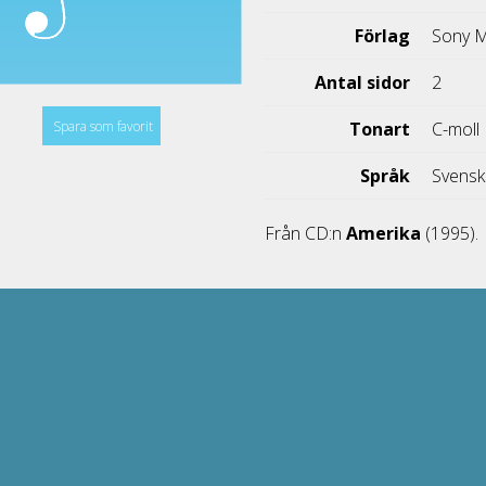
Förlag
Sony M
Antal sidor
2
Spara som favorit
Tonart
C-moll
Språk
Svens
Från CD:n
Amerika
(1995).