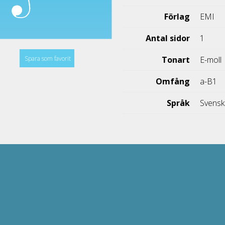
Förlag
EMI
Antal sidor
1
Spara som favorit
Tonart
E-moll
Omfång
a-B1
Språk
Svens