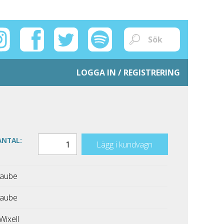
LOGGA IN / REGISTRERING
ANTAL:
Lägg i kundvagn
Taube
Taube
Wixell