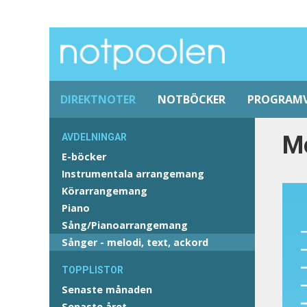
DIREKTNOTER
NOTBÖCKER
PROGRAM
Mo
AVDELNINGAR
E-böcker
Instrumentala arrangemang
Körarrangemang
Piano
Sång/Pianoarrangemang
Sånger - melodi, text, ackord
TOPPLISTOR
Senaste månaden
Senaste året