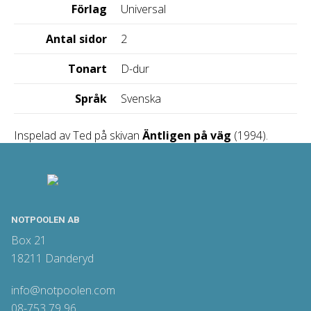
Förlag
Universal
Antal sidor
2
Tonart
D-dur
Språk
Svenska
Inspelad av Ted på skivan
Äntligen på väg
(1994).
NOTPOOLEN AB
Box 21
18211 Danderyd
info@notpoolen.com
08-753 79 96