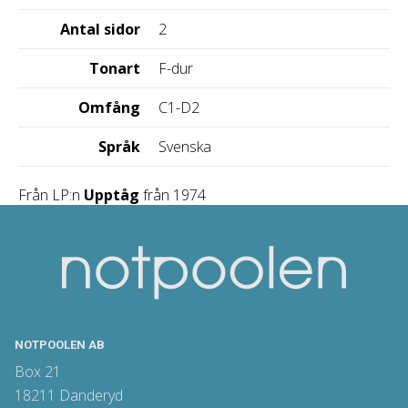
Antal sidor
2
Tonart
F-dur
Omfång
C1-D2
Språk
Svenska
Från LP:n
Upptåg
från 1974
NOTPOOLEN AB
Box 21
18211 Danderyd