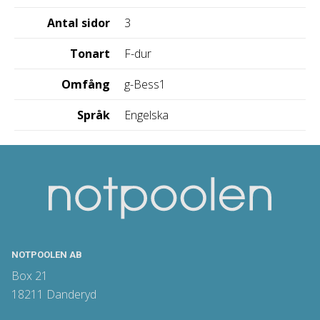
Antal sidor
3
Tonart
F-dur
Omfång
g-Bess1
Språk
Engelska
NOTPOOLEN AB
Box 21
18211 Danderyd