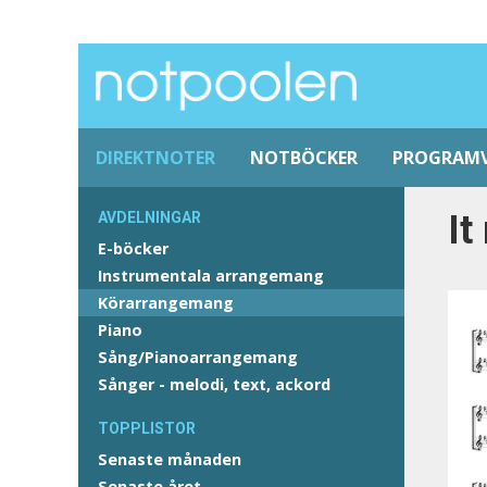
DIREKTNOTER
NOTBÖCKER
PROGRAM
It
AVDELNINGAR
E-böcker
Instrumentala arrangemang
Körarrangemang
Piano
Sång/Pianoarrangemang
Sånger - melodi, text, ackord
TOPPLISTOR
Senaste månaden
Senaste året