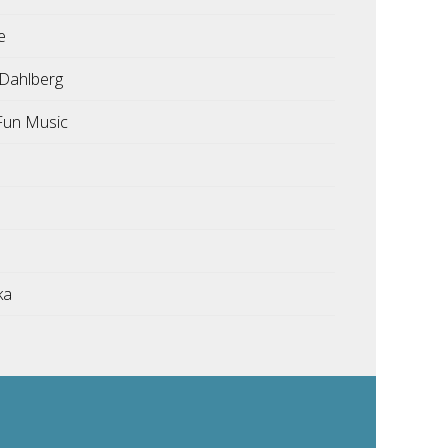
e
Dahlberg
Fun Music
2
ka