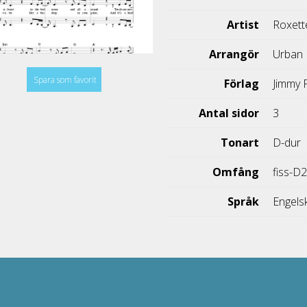
Artist
Roxett
Arrangör
Urban 
Spara som favorit
Förlag
Jimmy 
Antal sidor
3
Tonart
D-dur
Omfång
fiss-D
Språk
Engels