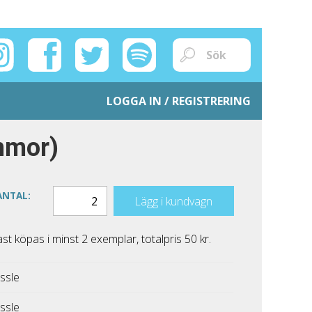
LOGGA IN / REGISTRERING
ämmor)
ANTAL:
Lägg i kundvagn
 köpas i minst 2 exemplar, totalpris 50 kr.
ssle
ssle