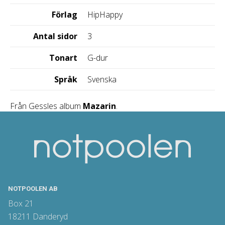
Förlag
HipHappy
Antal sidor
3
Tonart
G-dur
Språk
Svenska
Från Gessles album
Mazarin
.
NOTPOOLEN AB
Box 21
18211 Danderyd