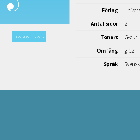
Förlag
Univer
Antal sidor
2
Spara som favorit
Tonart
G-dur
Omfång
g-C2
Språk
Svens