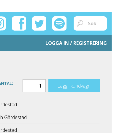
LOGGA IN / REGISTRERING
ANTAL:
Lägg i kundvagn
rdestad
h Gärdestad
rdestad