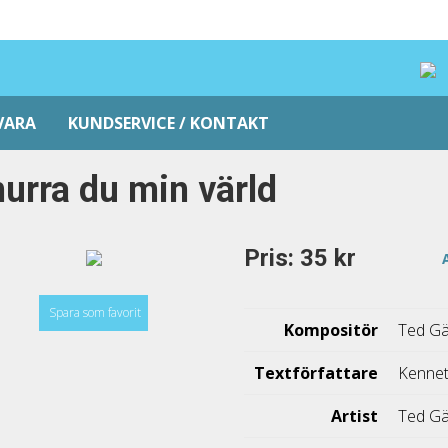
VARA
KUNDSERVICE / KONTAKT
urra du min värld
Pris: 35 kr
Spara som favorit
Kompositör
Ted Gä
Textförfattare
Kennet
Artist
Ted Gä