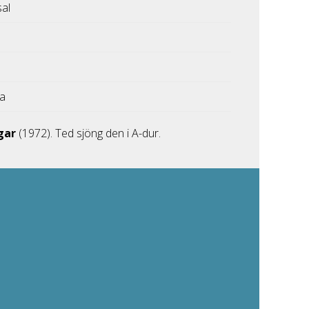
sal
ka
gar
(1972). Ted sjöng den i A-dur.