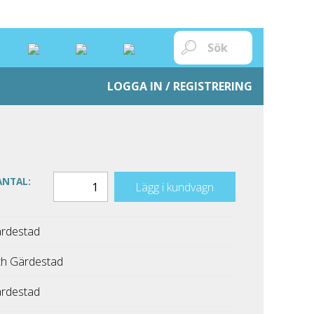
LOGGA IN / REGISTRERING
ANTAL:
Lägg i kundvagn
rdestad
h Gärdestad
rdestad