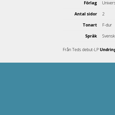
Förlag
Univer
Antal sidor
2
Tonart
F-dur
Språk
Svens
Från Teds debut-LP
Undrin