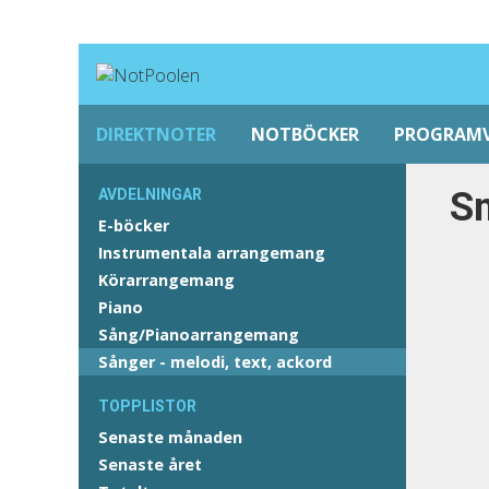
DIREKTNOTER
NOTBÖCKER
PROGRAM
Sn
AVDELNINGAR
E-böcker
Instrumentala arrangemang
Körarrangemang
Piano
Sång/Pianoarrangemang
Sånger - melodi, text, ackord
TOPPLISTOR
Senaste månaden
Senaste året