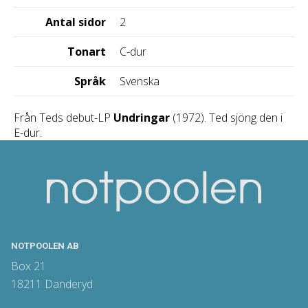
Antal sidor
2
Tonart
C-dur
Språk
Svenska
Från Teds debut-LP
Undringar
(1972). Ted sjöng den i
E-dur.
NOTPOOLEN AB
Box 21
18211 Danderyd