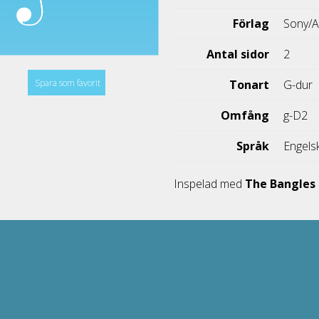
Förlag
Sony/A
Antal sidor
2
Spara som favorit
Tonart
G-dur
Omfång
g-D2
Språk
Engels
Inspelad med
The Bangles