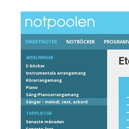
DIREKTNOTER
NOTBÖCKER
PROGRAM
Et
AVDELNINGAR
E-böcker
Instrumentala arrangemang
Körarrangemang
Piano
Sång/Pianoarrangemang
Sånger - melodi, text, ackord
TOPPLISTOR
Senaste månaden
Senaste året