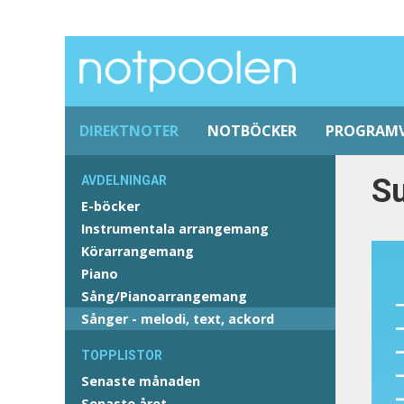
DIREKTNOTER
NOTBÖCKER
PROGRAM
Su
AVDELNINGAR
E-böcker
Instrumentala arrangemang
Körarrangemang
Piano
Sång/Pianoarrangemang
Sånger - melodi, text, ackord
TOPPLISTOR
Senaste månaden
Senaste året