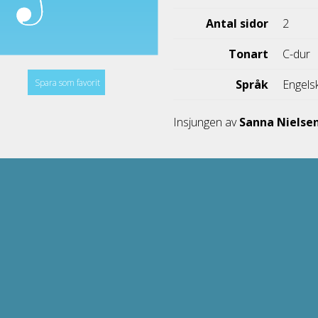
Antal sidor
2
Tonart
C-dur
Spara som favorit
Språk
Engels
Insjungen av
Sanna Nielse