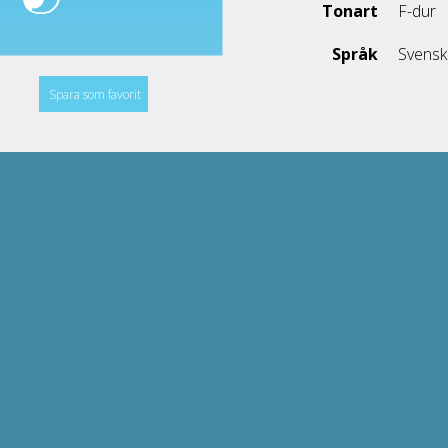
Tonart
F-dur
Språk
Svens
Spara som favorit