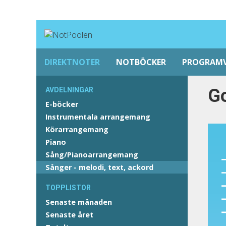
DIREKTNOTER
NOTBÖCKER
PROGRAM
G
AVDELNINGAR
E-böcker
Instrumentala arrangemang
Körarrangemang
Piano
Sång/Pianoarrangemang
Sånger - melodi, text, ackord
TOPPLISTOR
Senaste månaden
Senaste året