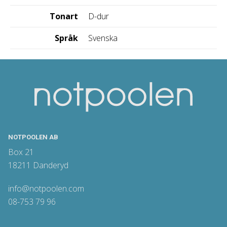
Tonart
D-dur
Språk
Svenska
NOTPOOLEN AB
Box 21
18211 Danderyd
info@notpoolen.com
08-753 79 96