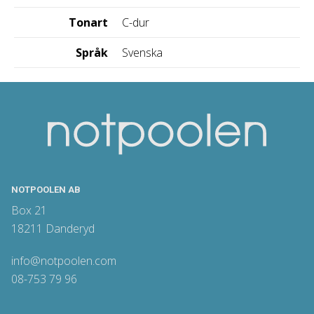
Tonart
C-dur
Språk
Svenska
NOTPOOLEN AB
Box 21
18211 Danderyd
info@notpoolen.com
08-753 79 96