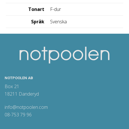
Tonart
F-dur
Språk
Svenska
NOTPOOLEN AB
Box 21
18211 Danderyd
info@notpoolen.com
08-753 79 96