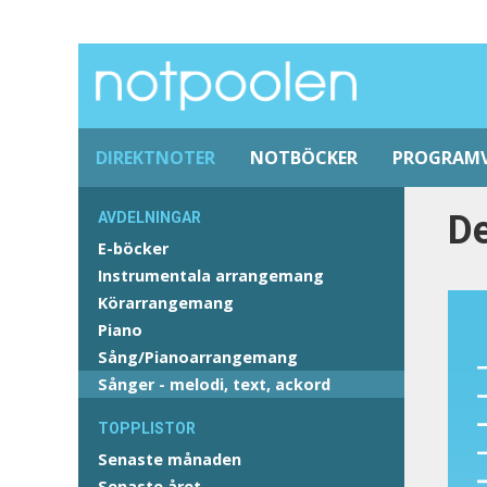
DIREKTNOTER
NOTBÖCKER
PROGRAM
De
AVDELNINGAR
E-böcker
Instrumentala arrangemang
Körarrangemang
Piano
Sång/Pianoarrangemang
Sånger - melodi, text, ackord
TOPPLISTOR
Senaste månaden
Senaste året