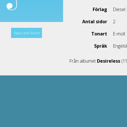
Förlag
Diesel
Antal sidor
2
Spara som favorit
Tonart
E-moll
Språk
Engels
Från albumet
Desireless
(1