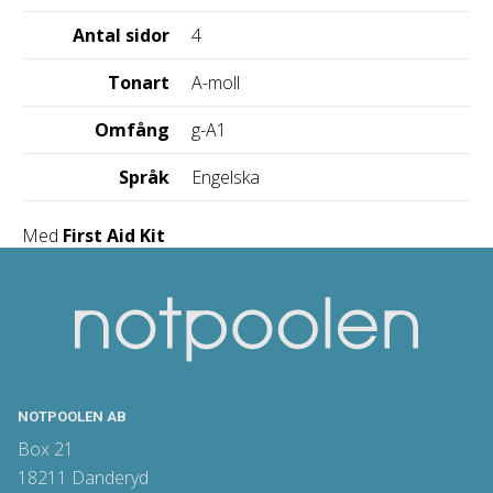
Antal sidor
4
Tonart
A-moll
Omfång
g-A1
Språk
Engelska
Med
First Aid Kit
NOTPOOLEN AB
Box 21
18211 Danderyd