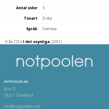
Antal sidor
3
Tonart
D-dur
Språk
Svenska
Från CD:n
I det osynliga
(2001)
NOTPOOLEN AB
Box 21
18211 Danderyd
info@notpoolen.com