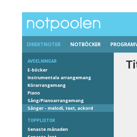
DIREKTNOTER
NOTBÖCKER
PROGRAM
Ti
AVDELNINGAR
E-böcker
Instrumentala arrangemang
Körarrangemang
Piano
Sång/Pianoarrangemang
Sånger - melodi, text, ackord
TOPPLISTOR
Senaste månaden
Senaste året