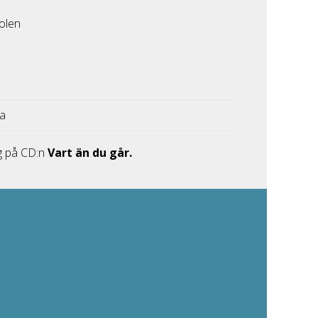
olen
ka
g på CD:n
Vart än du går.