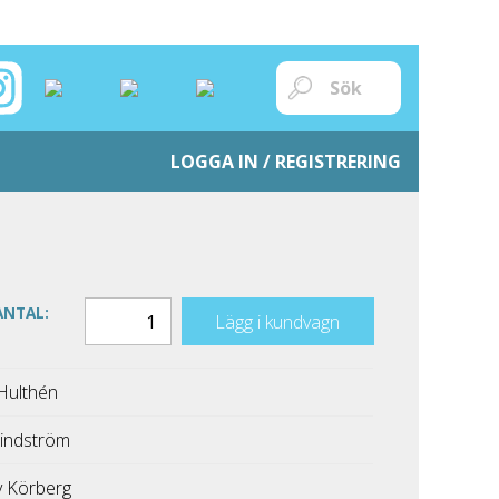
LOGGA IN / REGISTRERING
ANTAL:
Lägg i kundvagn
Hulthén
indström
 Körberg