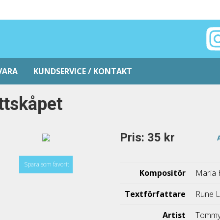
VARA
KUNDSERVICE / KONTAKT
ttskåpet
Pris: 35 kr
Spara som favorit
Kompositör
Maria 
Textförfattare
Rune L
Artist
Tommy