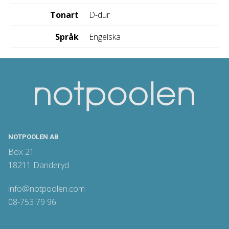
Tonart
D-dur
Språk
Engelska
NOTPOOLEN AB
Box 21
18211 Danderyd
info@notpoolen.com
08-753 79 96