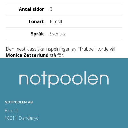
Antal sidor
3
Tonart
E-moll
Språk
Svenska
Den mest klassiska inspelningen av "Trubbel" torde väl
Monica Zetterlund
stå för.
NOTPOOLEN AB
Box 21
18211 Danderyd