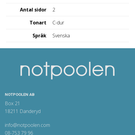
Antal sidor
2
Tonart
C-dur
Språk
Svenska
NOTPOOLEN AB
Box 21
18211 Danderyd
info@notpoolen.com
08-753 79 96