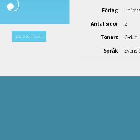
Förlag
Univer
Antal sidor
2
Spara som favorit
Tonart
C-dur
Språk
Svens