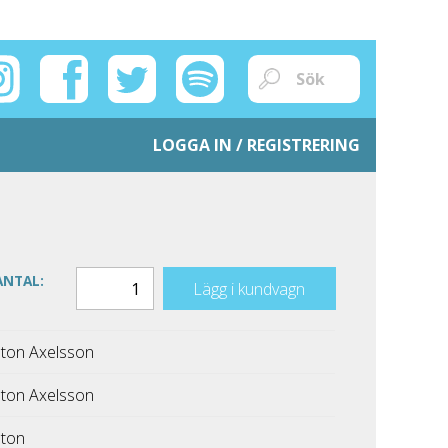
LOGGA IN / REGISTRERING
ANTAL:
Lägg i kundvagn
nton Axelsson
nton Axelsson
nton