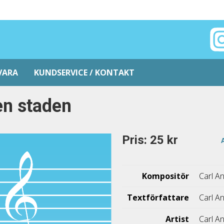
VARA
KUNDSERVICE / KONTAKT
n staden
Pris: 25 kr
Kompositör
Carl A
Textförfattare
Carl A
Artist
Carl A