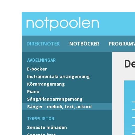
DIREKTNOTER
NOTBÖCKER
PROGRAM
De
AVDELNINGAR
E-böcker
Instrumentala arrangemang
Körarrangemang
Piano
Sång/Pianoarrangemang
Sånger - melodi, text, ackord
TOPPLISTOR
Senaste månaden
Senaste året