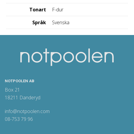
Tonart
F-dur
Språk
Svenska
NOTPOOLEN AB
Box 21
18211 Danderyd
info@notpoolen.com
08-753 79 96