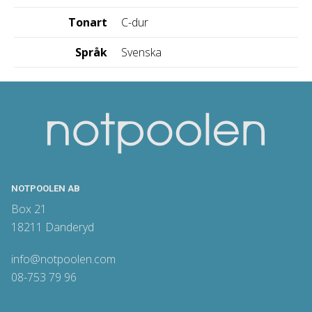
Tonart
C-dur
Språk
Svenska
NOTPOOLEN AB
Box 21
18211 Danderyd
info@notpoolen.com
08-753 79 96