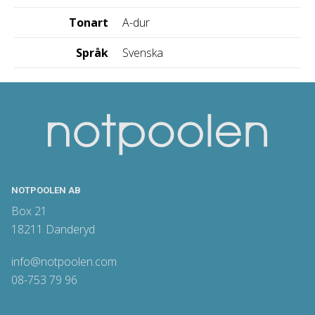
Tonart
A-dur
Språk
Svenska
NOTPOOLEN AB
Box 21
18211 Danderyd
info@notpoolen.com
08-753 79 96