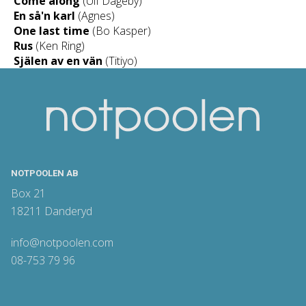
Come along
(Ulf Dageby)
En så'n karl
(Agnes)
One last time
(Bo Kasper)
Rus
(Ken Ring)
Själen av en vän
(Titiyo)
NOTPOOLEN AB
Box 21
18211 Danderyd
info@notpoolen.com
08-753 79 96