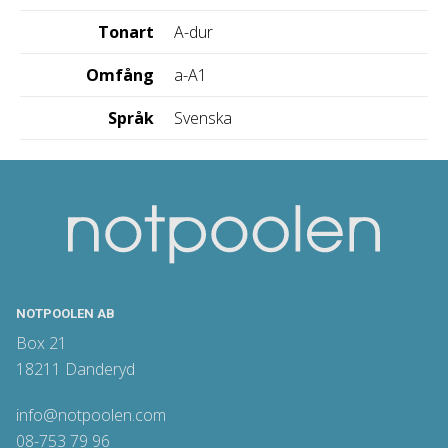
Tonart
A-dur
Omfång
a-A1
Språk
Svenska
NOTPOOLEN AB
Box 21
18211 Danderyd
info@notpoolen.com
08-753 79 96