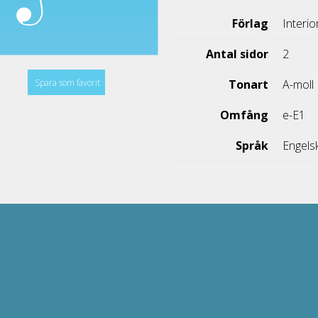
Förlag
Interi
Antal sidor
2
Spara som favorit
Tonart
A-moll
Omfång
e-E1
Språk
Engels