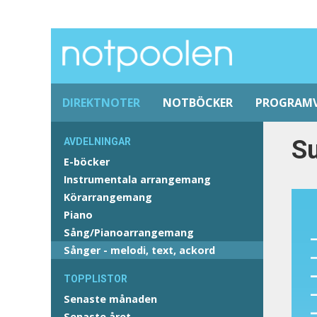
DIREKTNOTER
NOTBÖCKER
PROGRAM
S
AVDELNINGAR
E-böcker
Instrumentala arrangemang
Körarrangemang
Piano
Sång/Pianoarrangemang
Sånger - melodi, text, ackord
TOPPLISTOR
Senaste månaden
Senaste året