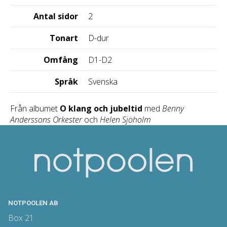
Antal sidor
2
Tonart
D-dur
Omfång
D1-D2
Språk
Svenska
Från albumet
O klang och jubeltid
med
Benny
Anderssons Orkester
och
Helen Sjöholm
NOTPOOLEN AB
Box 21