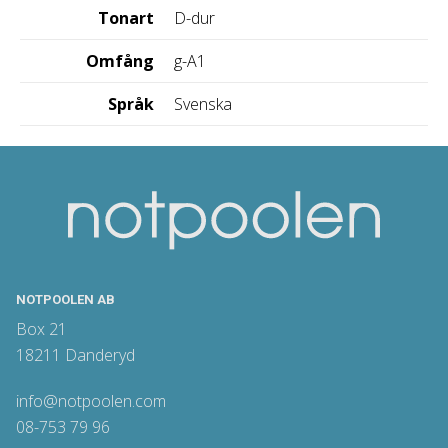
Tonart
D-dur
Omfång
g-A1
Språk
Svenska
NOTPOOLEN AB
Box 21
18211 Danderyd
info@notpoolen.com
08-753 79 96