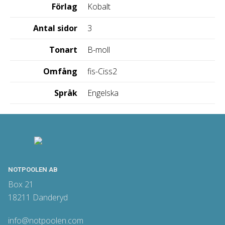
Förlag
Kobalt
Antal sidor
3
Tonart
B-moll
Omfång
fis-Ciss2
Språk
Engelska
NOTPOOLEN AB
Box 21
18211 Danderyd
info@notpoolen.com