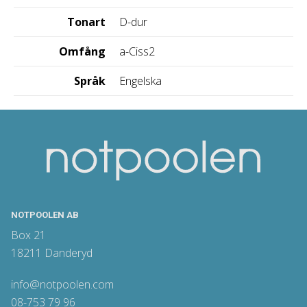
Tonart
D-dur
Omfång
a-Ciss2
Språk
Engelska
NOTPOOLEN AB
Box 21
18211 Danderyd
info@notpoolen.com
08-753 79 96