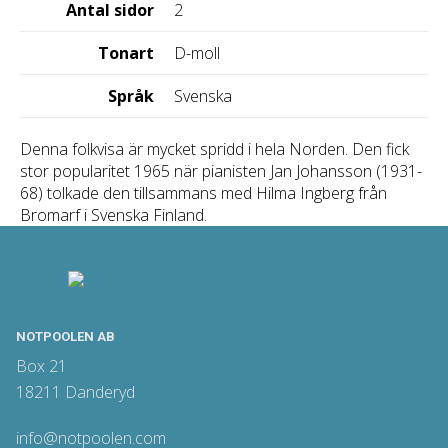
Antal sidor
2
Tonart
D-moll
Språk
Svenska
Denna folkvisa är mycket spridd i hela Norden. Den fick
stor popularitet 1965 när pianisten Jan Johansson (1931-
68) tolkade den tillsammans med Hilma Ingberg från
Bromarf i Svenska Finland.
NOTPOOLEN AB
Box 21
18211 Danderyd
info@notpoolen.com