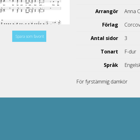
Arrangör
Anna C
Förlag
Corco
Spara som favorit
Antal sidor
3
Tonart
F-dur
Språk
Engels
För fyrstämmig damkör