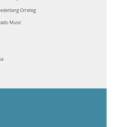
ederberg-Orreteg
vado Music
ka