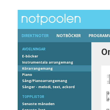
DIREKTNOTER
NOTBÖCKER
PROGRAM
O
AVDELNINGAR
E-böcker
Instrumentala arrangemang
Körarrangemang
Piano
Sång/Pianoarrangemang
Sånger - melodi, text, ackord
TOPPLISTOR
Senaste månaden
Senaste året