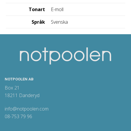
Tonart
E-moll
Språk
Svenska
NOTPOOLEN AB
Box 21
18211 Danderyd
info@notpoolen.com
08-753 79 96