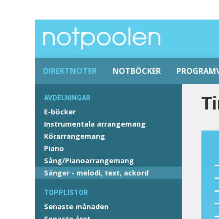
DIREKTNOTER
NOTBÖCKER
PROGRAM
Ti
AVDELNINGAR
E-böcker
Instrumentala arrangemang
Körarrangemang
Piano
Sång/Pianoarrangemang
Sånger - melodi, text, ackord
TOPPLISTOR
Senaste månaden
Senaste året