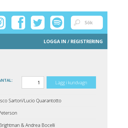
LOGGA IN / REGISTRERING
ANTAL:
Lägg i kundvagn
sco Sartori/Lucio Quarantotto
Peterson
Brightman & Andrea Bocelli