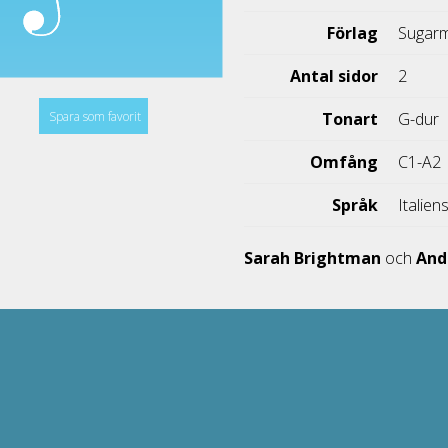
Förlag
Sugarm
Antal sidor
2
Spara som favorit
Tonart
G-dur
Omfång
C1-A2
Språk
Italien
Sarah Brightman
och
And