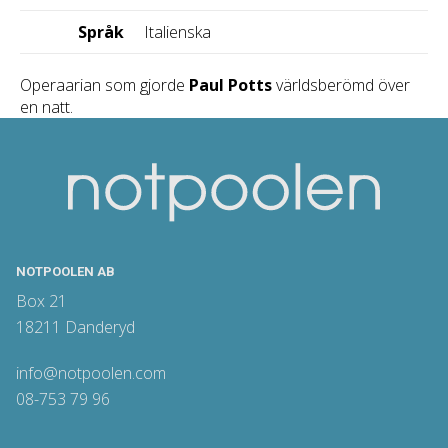
Språk
Italienska
Operaarian som gjorde
Paul Potts
världsberömd över
en natt.
NOTPOOLEN AB
Box 21
18211 Danderyd
info@notpoolen.com
08-753 79 96