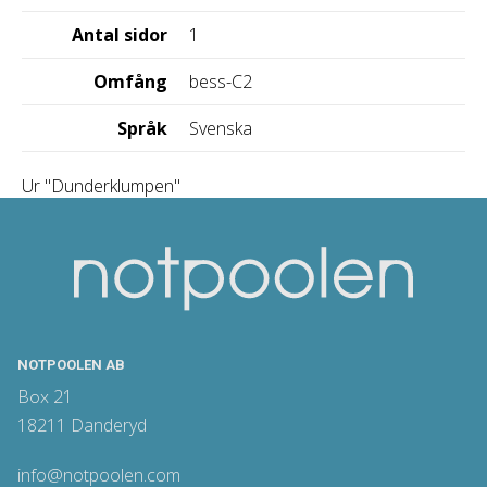
Antal sidor
1
Omfång
bess-C2
Språk
Svenska
Ur "Dunderklumpen"
NOTPOOLEN AB
Box 21
18211 Danderyd
info@notpoolen.com