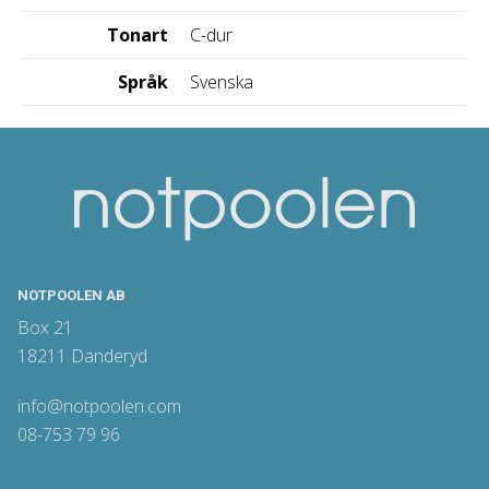
Tonart
C-dur
Språk
Svenska
NOTPOOLEN AB
Box 21
18211 Danderyd
info@notpoolen.com
08-753 79 96