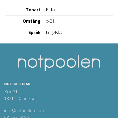
Tonart
E-dur
Omfång
b-B1
Språk
Engelska
NOTPOOLEN AB
Box 21
18211 Danderyd
info@notpoolen.com
08-753 79 96