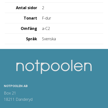
Antal sidor
2
Tonart
F-dur
Omfång
a-C2
Språk
Svenska
NOTPOOLEN AB
Box 21
18211 Danderyd