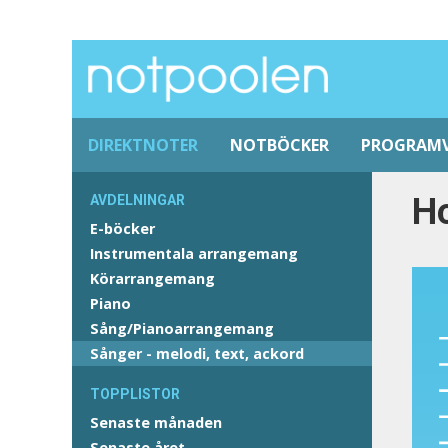
DIREKTNOTER
NOTBÖCKER
PROGRAM
Ho
AVDELNINGAR
E-böcker
Instrumentala arrangemang
Körarrangemang
Piano
Sång/Pianoarrangemang
Sånger - melodi, text, ackord
TOPPLISTOR
Senaste månaden
Senaste året