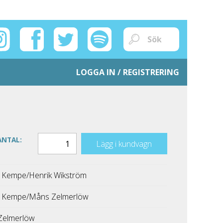
LOGGA IN / REGISTRERING
ANTAL:
Lägg i kundvagn
k Kempe/Henrik Wikström
k Kempe/Måns Zelmerlöw
Zelmerlöw