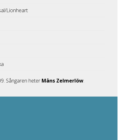
sal/Lionheart
ka
009. Sångaren heter
Måns Zelmerlöw
.