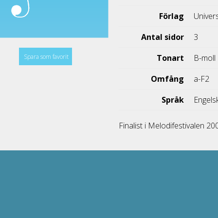
Förlag
Univer
Antal sidor
3
Spara som favorit
Tonart
B-moll
Omfång
a-F2
Språk
Engels
Finalist i Melodifestivalen 2