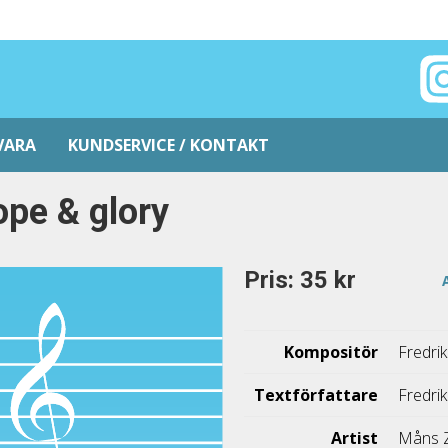
VARA
KUNDSERVICE / KONTAKT
pe & glory
Pris: 35 kr
Kompositör
Fredri
Textförfattare
Fredri
Artist
Måns 