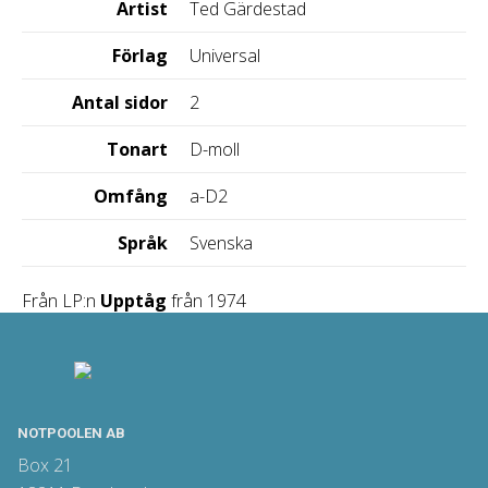
Artist
Ted Gärdestad
Förlag
Universal
Antal sidor
2
Tonart
D-moll
Omfång
a-D2
Språk
Svenska
Från LP:n
Upptåg
från 1974
NOTPOOLEN AB
Box 21