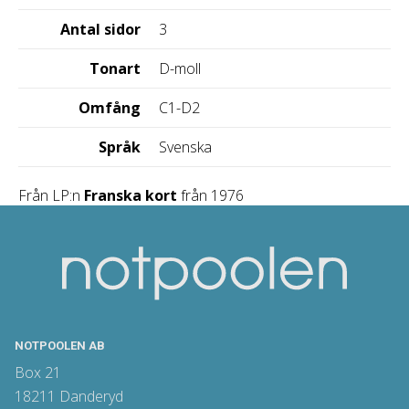
Antal sidor
3
Tonart
D-moll
Omfång
C1-D2
Språk
Svenska
Från LP:n
Franska kort
från 1976
NOTPOOLEN AB
Box 21
18211 Danderyd