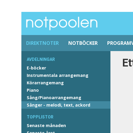
DIREKTNOTER
NOTBÖCKER
PROGRAM
Et
AVDELNINGAR
E-böcker
Instrumentala arrangemang
Körarrangemang
Piano
Sång/Pianoarrangemang
Sånger - melodi, text, ackord
TOPPLISTOR
Senaste månaden
Senaste året