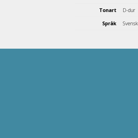
Tonart
D-dur
Språk
Svens