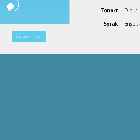
Tonart
D-dur
Språk
Engels
Spara som favorit