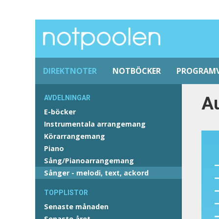
DIREKTNOTER
NOTBÖCKER
PROGRAM
Au
AVDELNINGAR
E-böcker
Instrumentala arrangemang
Körarrangemang
Piano
Sång/Pianoarrangemang
Sånger - melodi, text, ackord
TOPPLISTOR
Senaste månaden
Senaste året