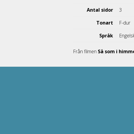
Antal sidor
3
Tonart
F-dur
Språk
Engels
Från filmen
Så som i himm