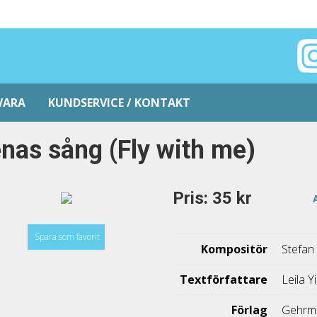
VARA
KUNDSERVICE / KONTAKT
nas sång (Fly with me)
Pris: 35 kr
Spara som favorit
Kompositör
Stefan
Textförfattare
Leila Y
Förlag
Gehrm