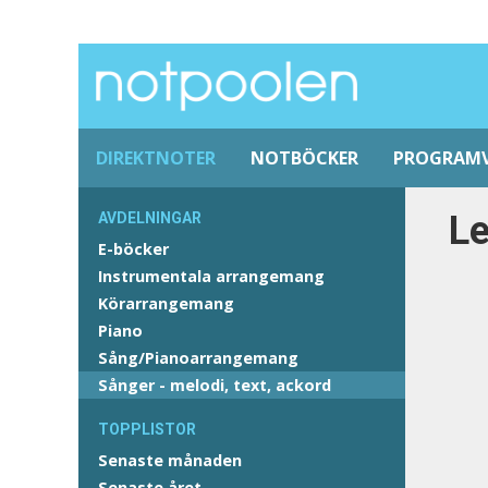
DIREKTNOTER
NOTBÖCKER
PROGRAM
Le
AVDELNINGAR
E-böcker
Instrumentala arrangemang
Körarrangemang
Piano
Sång/Pianoarrangemang
Sånger - melodi, text, ackord
TOPPLISTOR
Senaste månaden
Senaste året