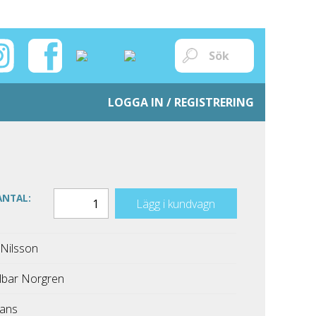
LOGGA IN / REGISTRERING
ANTAL:
Lägg i kundvagn
 Nilsson
ilbar Norgren
ans